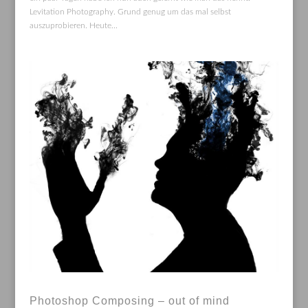
Levitation Photography. Grund genug um das mal selbst
auszuprobieren. Heute...
Photoshop Composing – out of mind