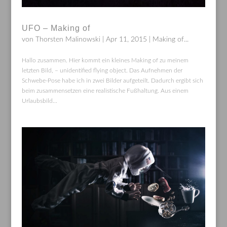
UFO – Making of
von
Thorsten Malinowski
|
Apr 11, 2015
|
Making of...
Hallo zusammen. Hier kommt ein kleines Making of zu meinem
letzten Bild, – unidentified flying object. Das Aufnehmen der
Schwebe-Pose habe ich in zwei Bilder aufgeteilt. Dadurch ergibt sich
beim zusammensetzen eine realistische Fußhaltung. Aus einem
Urlaubsbild...