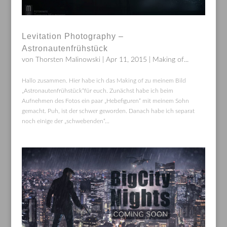
Levitation Photography –
Astronautenfrühstück
von
Thorsten Malinowski
|
Apr 11, 2015
|
Making of...
Hallo zusammen. Hier habe ich das Making of zu meinem Bild
„Astronautenfrühstück“für euch. Zunächst habe ich beim
Aufnehmen des Fotos ein paar „Hebefiguren“ mit meinem Sohn
gemacht. Puh, ist der schwer geworden. Danach habe ich separat
noch einige der „schwebenden“...