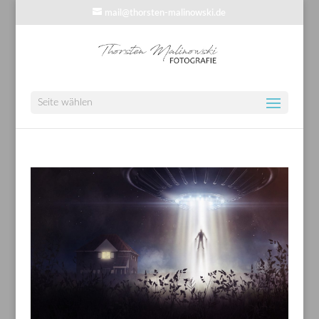
mail@thorsten-malinowski.de
Seite wählen