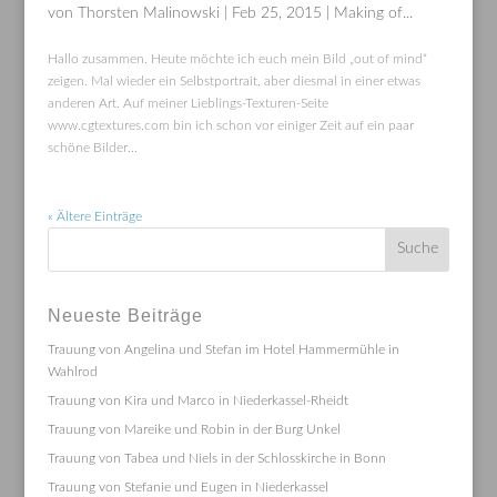
von
Thorsten Malinowski
|
Feb 25, 2015
|
Making of...
Hallo zusammen. Heute möchte ich euch mein Bild „out of mind“
zeigen. Mal wieder ein Selbstportrait, aber diesmal in einer etwas
anderen Art. Auf meiner Lieblings-Texturen-Seite
www.cgtextures.com bin ich schon vor einiger Zeit auf ein paar
schöne Bilder...
« Ältere Einträge
Neueste Beiträge
Trauung von Angelina und Stefan im Hotel Hammermühle in
Wahlrod
Trauung von Kira und Marco in Niederkassel-Rheidt
Trauung von Mareike und Robin in der Burg Unkel
Trauung von Tabea und Niels in der Schlosskirche in Bonn
Trauung von Stefanie und Eugen in Niederkassel