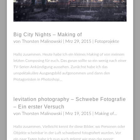
Big City Nights – Making of
von
Thorsten Malinowski
|
Mrz 29, 2015
|
Fotoprojekte
Hallo zusammen. Heute habe ich ein kleines Making of von meinem
letzten Composing für euch. Das ganze sollte so ein wenig nach einer
TV-Serien Ankündigung aussehen. Zunächst habe ich das
unspektakuläre Ausgangsbild aufgenommen und dann den
Protagonisten in Photoshop...
levitation photography – Schwebe Fotografie
– Ein erster Versuch
von
Thorsten Malinowski
|
Mrz 19, 2015
|
Making of...
Hallo zusammen. Vielleicht kennt ihr diese Bilder, wo Personen oder
Objekte scheinbar in der Luft schwebend fotografiert wurden. Vor
ein paar Tagen habe ich nun auch gelernt wie man das nennt: