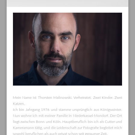
Mein Name ist Thorsten Malinowski. Verheiratet. Zwei Kinder. Zwei
Katzen.
Ich bin Jahrgang 1976 und stamme ursprünglich aus Königswinter.
Nun wohne ich mit meiner Familie in Niederkassel-Mondorf. Der Ort
liegt zwischen Bonn und Köln. Hauptberuflich bin ich als Cutter und
Kameramann tätig, und die Leidenschaft zur Fotografie begleitet mich
sowohl beruflichen als auch privat schon seit geraumer Zeit.