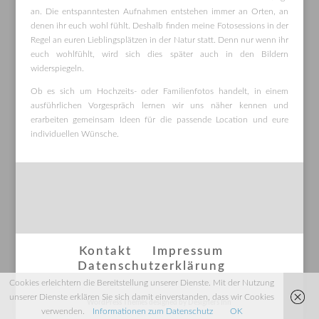
an. Die entspanntesten Aufnahmen entstehen immer an Orten, an
denen ihr euch wohl fühlt. Deshalb finden meine Fotosessions in der
Regel an euren Lieblingsplätzen in der Natur statt. Denn nur wenn ihr
euch wohlfühlt, wird sich dies später auch in den Bildern
widerspiegeln.
Ob es sich um Hochzeits- oder Familienfotos handelt, in einem
ausführlichen Vorgespräch lernen wir uns näher kennen und
erarbeiten gemeinsam Ideen für die passende Location und eure
individuellen Wünsche.
Kontakt
Impressum
Datenschutzerklärung
Cookies erleichtern die Bereitstellung unserer Dienste. Mit der Nutzung
unserer Dienste erklären Sie sich damit einverstanden, dass wir Cookies
WordPress Themes designed by Designers Inn
verwenden.
Informationen zum Datenschutz
OK