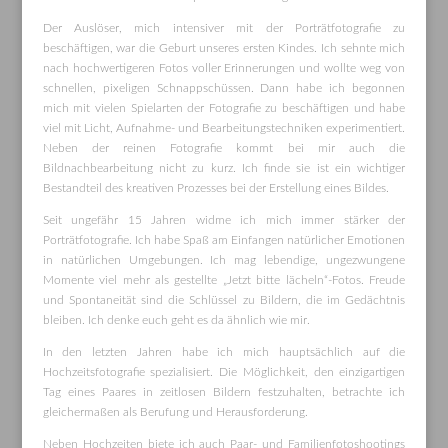
Der Auslöser, mich intensiver mit der Porträtfotografie zu
beschäftigen, war die Geburt unseres ersten Kindes. Ich sehnte mich
nach hochwertigeren Fotos voller Erinnerungen und wollte weg von
schnellen, pixeligen Schnappschüssen. Dann habe ich begonnen
mich mit vielen Spielarten der Fotografie zu beschäftigen und habe
viel mit Licht, Aufnahme- und Bearbeitungstechniken experimentiert.
Neben der reinen Fotografie kommt bei mir auch die
Bildnachbearbeitung nicht zu kurz. Ich finde sie ist ein wichtiger
Bestandteil des kreativen Prozesses bei der Erstellung eines Bildes.
Seit ungefähr 15 Jahren widme ich mich immer stärker der
Porträtfotografie. Ich habe Spaß am Einfangen natürlicher Emotionen
in natürlichen Umgebungen. Ich mag lebendige, ungezwungene
Momente viel mehr als gestellte „Jetzt bitte lächeln“-Fotos. Freude
und Spontaneität sind die Schlüssel zu Bildern, die im Gedächtnis
bleiben. Ich denke euch geht es da ähnlich wie mir.
In den letzten Jahren habe ich mich hauptsächlich auf die
Hochzeitsfotografie spezialisiert. Die Möglichkeit, den einzigartigen
Tag eines Paares in zeitlosen Bildern festzuhalten, betrachte ich
gleichermaßen als Berufung und Herausforderung.
Neben Hochzeiten biete ich auch Paar- und Familienfotoshootings