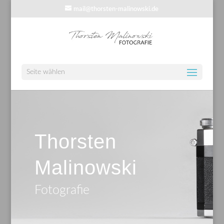
mail@thorsten-malinowski.de
Seite wählen
Thorsten
Malinowski
Fotografie