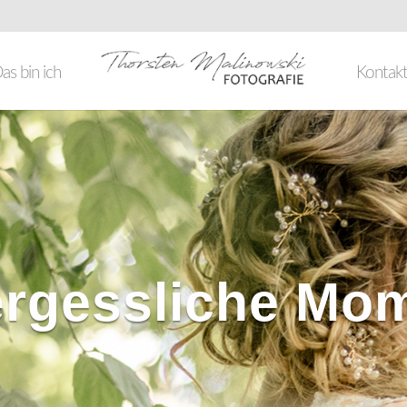
as bin ich
Kontak
rgessliche Mo