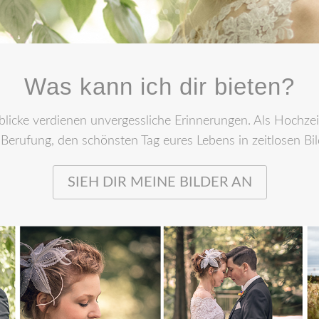
Was kann ich dir bieten?
licke verdienen unvergessliche Erinnerungen. Als Hochzeit
Berufung, den schönsten Tag eures Lebens in zeitlosen Bil
SIEH DIR MEINE BILDER AN