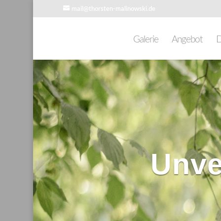
mail@thorsten-malinowski.de
Galerie
Angebot
D
Unve