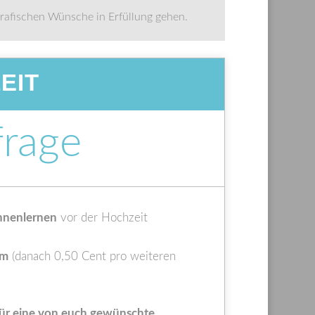
tografischen Wünsche in Erfüllung gehen.
EIT
frage
nnenlernen
vor der Hochzeit
km
(danach 0,50 Cent pro weiteren
ür eine von euch gewünschte