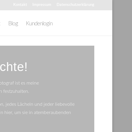
Kontakt
Impressum
Datenschutzerklärung
t
Blog
Kundenlogin
chte!
tograf ist es meine
n festzuhalten.
, jedes Lächeln und jeder liebevolle
bin hier, um sie in atemberaubenden