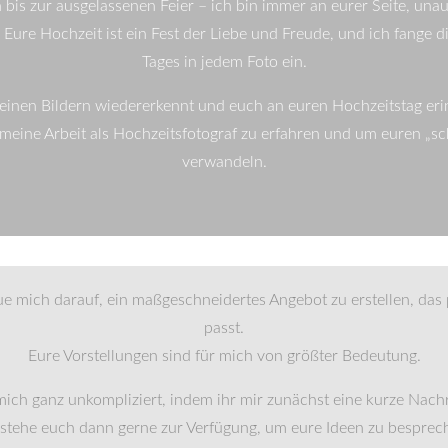
bis zur ausgelassenen Feier – ich bin immer an eurer Seite, unau
Eure Hochzeit ist ein Fest der Liebe und Freude, und ich fange d
Tages in jedem Foto ein.
 meinen Bildern wiedererkennt und euch an euren Hochzeitstag eri
 meine Arbeit als Hochzeitsfotograf zu erfahren und um euren „sc
verwandeln.
reue mich darauf, ein maßgeschneidertes Angebot zu erstellen, da
passt.
Eure Vorstellungen sind für mich von größter Bedeutung.
mich ganz unkompliziert, indem ihr mir zunächst eine kurze Nachr
 stehe euch dann gerne zur Verfügung, um eure Ideen zu besprec