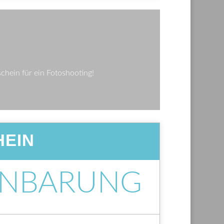
hein für ein Fotoshooting!
HEIN
INBARUNG