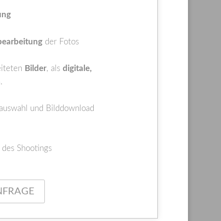
ung
earbeitung
der Fotos
eiteten
Bilder
, als
digitale,
.
ldauswahl und Bilddownload
n des Shootings
NFRAGE