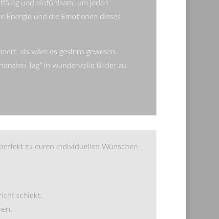
ffällig und einfühlsam, um jeden
ie Energie und die Emotionen dieses
nnert, als wäre es gestern gewesen.
hönsten Tag“ in wundervolle Bilder zu
s perfekt zu euren individuellen Wünschen
icht schickt.
hen.