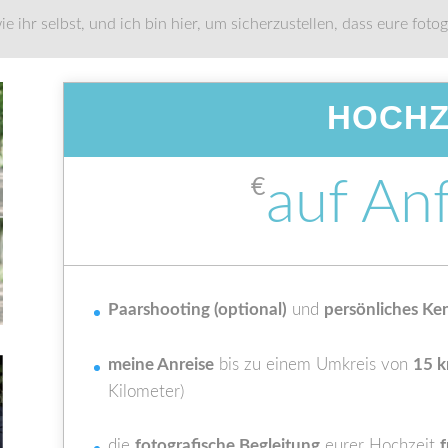
wie ihr selbst, und ich bin hier, um sicherzustellen, dass eure fo
HOCHZ
auf An
€
Paarshooting (optional)
und
persönliches Ke
meine Anreise
bis zu einem Umkreis von
15 
Kilometer)
die
fotografische Begleitung
eurer Hochzeit
f