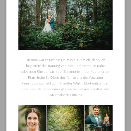
Diesmal war es fast ein Heimspiel für mich, denn ich
begleitete die Trauung von Kira und Marco im nahe
gelegenen Rheidt. Nach der Zeremonie in der Katholischen
Pfarrkirche St. Dionysius führte uns der Weg zum
Paarshooting direkt zum Rheidter Werth. Dort entstanden
bezaubernde Bilder eines glücklichen Paares inmitten der
Natur nahe des Rheins.