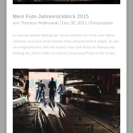
Mein Foto-Jahresrückblick 2015
von
Thorsten Malinowski
|
Dez 30, 2015
|
Fotoprojekte
In meinem letzten Beitrag des Jahres möchte ich nicht viele Worte
verlieren und euch einen kleinen Foto-Jahresrückblick zeigen. Es war
ein ereignisreiches Jahr mit meiner New York Reise als Höhepunkt.
Anfang des Jahres hatte ich meine Composing Phase in der einige...