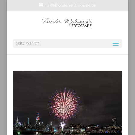
mail@thorsten-malinowski.de
Seite wählen