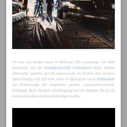
Ich war mal wieder etwas in Richtung Film unterwegs. Ich habe
zusammen mir der
Rudergesellschaft Niederkassel
einen kleinen
„Werbeclip“ gedreht, der die Leidenschaft am Rudern dem Zuseher
näher bringen soll. Der Film sollte als Beitrag für einen
Wettbewerb
der Rheinenergie AG eingereicht werden. Naturverbundenheit,
Teamgeist, Spaß, Disziplin, Anstrengung sind die Aspekte, die ich als
Kernpunkte dieser Leidenschaft zeigen wollte.