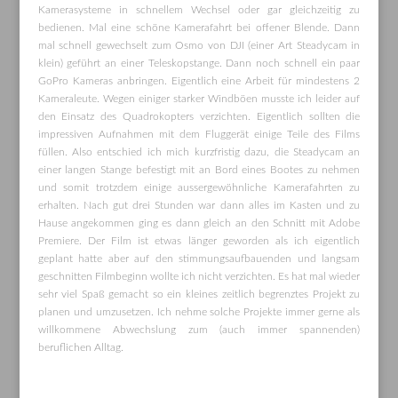
Kamerasysteme in schnellem Wechsel oder gar gleichzeitig zu
bedienen. Mal eine schöne Kamerafahrt bei offener Blende. Dann
mal schnell gewechselt zum Osmo von DJI (einer Art Steadycam in
klein) geführt an einer Teleskopstange. Dann noch schnell ein paar
GoPro Kameras anbringen. Eigentlich eine Arbeit für mindestens 2
Kameraleute. Wegen einiger starker Windböen musste ich leider auf
den Einsatz des Quadrokopters verzichten. Eigentlich sollten die
impressiven Aufnahmen mit dem Fluggerät einige Teile des Films
füllen. Also entschied ich mich kurzfristig dazu, die Steadycam an
einer langen Stange befestigt mit an Bord eines Bootes zu nehmen
und somit trotzdem einige aussergewöhnliche Kamerafahrten zu
erhalten. Nach gut drei Stunden war dann alles im Kasten und zu
Hause angekommen ging es dann gleich an den Schnitt mit Adobe
Premiere. Der Film ist etwas länger geworden als ich eigentlich
geplant hatte aber auf den stimmungsaufbauenden und langsam
geschnitten Filmbeginn wollte ich nicht verzichten. Es hat mal wieder
sehr viel Spaß gemacht so ein kleines zeitlich begrenztes Projekt zu
planen und umzusetzen. Ich nehme solche Projekte immer gerne als
willkommene Abwechslung zum (auch immer spannenden)
beruflichen Alltag.