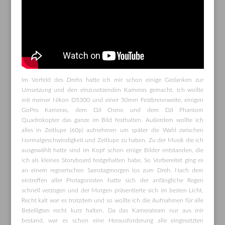
Im Vorfeld des Drehs hatte ich mir schon einige Gedanken zur
Umsetzung und den einzusetzenden Kameras gemacht. Ich wollte
mit meiner Nikon D5300 und einer 50mm Festbrennweite, einigen
GoPro Kameras, dem DJI Osmo und dem DJI Phantom
Quadrokopter das ganze im Bild festhalten. Außerdem wollte ich
alles in Zeitlupe (60p) aufnehmen um später die Wahl zwischen
Normalgeschwindigkeit und Zeitlupe zu haben. Zu der Musik die ich
ausgewählt hatte sind im Kopf schon einige Bilder entstanden, die
ich als kleines Storyboard festgehalten habe. So Vorbereitet ging es
an einem regnerischen Samstagmorgen los zum Dreh. Nach dem
eintreffen aller Protagonisten hatte sich der anfängliche Regen
schnell verzogen und der Morgen präsentierte sich im besten Licht.
Recht kalt war es trotzdem und so wollte ich die Aufnahmen für alle
Beteiligten recht kurz halten. Da das Kamerateam nur aus mir
bestand, war es schon eine Herausforderung alle eingesetzten