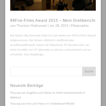
99Fire-Films Award 2015 – Mein Drehbericht
von
Thorsten Malinowski
|
Jan 28, 2015
|
Filmprojekte
Am letzten Wochenende habe ich mal wieder am 99Fire-Films Award
teilgenommen. Bei diesem alljährlich stattfindenden
Kurzfilmwettbewerb, haben die Teilnehmer 99 Stunden Zeit, um
einen Kurzfilm von 99 Sekunden zu planen, aufzunehmen und zu
schneiden. Das diesjährige...
Neueste Beiträge
Trauung von Angelina und Stefan im Hotel Hammermühle in
Wahlrod
Trauung von Kira und Marco in Niederkassel-Rheidt