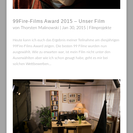
99Fire-Films Award 2015 – Unser Film
von
Thorsten Malinowski
|
Jan 30, 2015
|
Filmprojekte
Heute kann ich euch das Ergebnis meiner Teilnahme am diesjährigen
99Fire-Films Award zeigen. Die besten 99 Filme wurden nun
ausgewählt. Wie zu erwarten war, ist mein Film nicht unter den
Auserwählten aber wie ich schon gesagt habe, geht es mir bei
solchen Wettbewerben...