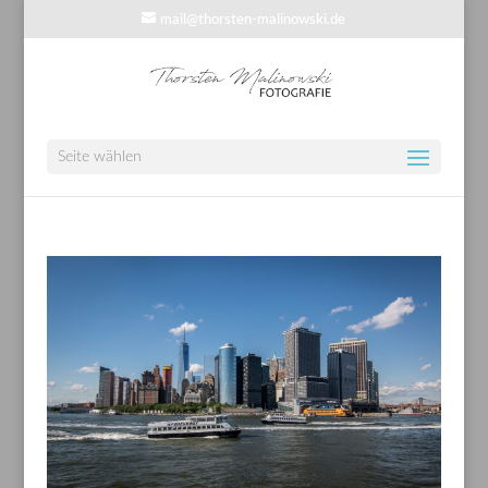
mail@thorsten-malinowski.de
Seite wählen