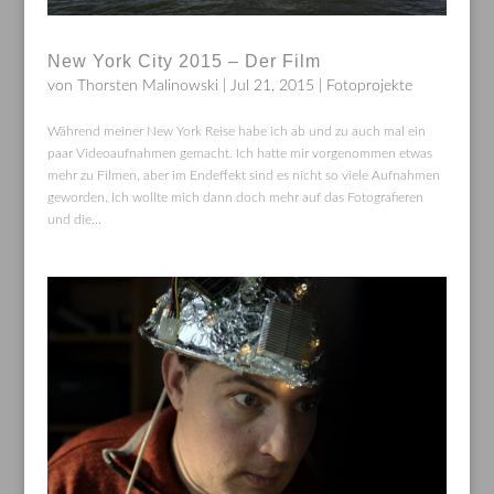
New York City 2015 – Der Film
von
Thorsten Malinowski
|
Jul 21, 2015
|
Fotoprojekte
Während meiner New York Reise habe ich ab und zu auch mal ein
paar Videoaufnahmen gemacht. Ich hatte mir vorgenommen etwas
mehr zu Filmen, aber im Endeffekt sind es nicht so viele Aufnahmen
geworden. Ich wollte mich dann doch mehr auf das Fotografieren
und die...