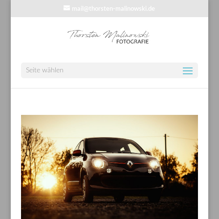
mail@thorsten-malinowski.de
Seite wählen