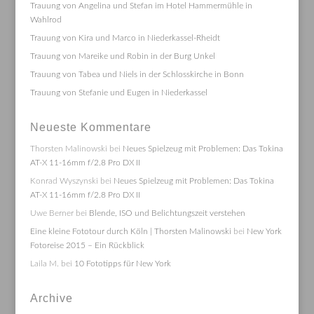
Trauung von Angelina und Stefan im Hotel Hammermühle in
Wahlrod
Trauung von Kira und Marco in Niederkassel-Rheidt
Trauung von Mareike und Robin in der Burg Unkel
Trauung von Tabea und Niels in der Schlosskirche in Bonn
Trauung von Stefanie und Eugen in Niederkassel
Neueste Kommentare
Thorsten Malinowski
bei
Neues Spielzeug mit Problemen: Das Tokina
AT-X 11-16mm f/2.8 Pro DX II
Konrad Wyszynski
bei
Neues Spielzeug mit Problemen: Das Tokina
AT-X 11-16mm f/2.8 Pro DX II
Uwe Berner
bei
Blende, ISO und Belichtungszeit verstehen
Eine kleine Fototour durch Köln | Thorsten Malinowski
bei
New York
Fotoreise 2015 – Ein Rückblick
Laila M.
bei
10 Fototipps für New York
Archive