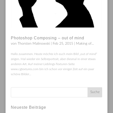
Photoshop Composing – out of mind
von
Thorsten Malinowski
|
Feb 25, 2015
|
Making of...
Hallo zusammen. Heute möchte ich euch mein Bild „out of mind“
zeigen. Mal wieder ein Selbstportrait, aber diesmal in einer etwas
anderen Art. Auf meiner Lieblings-Texturen-Seite
www.cgtextures.com bin ich schon vor einiger Zeit auf ein paar
schöne Bilder...
Neueste Beiträge