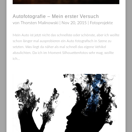
Autofotografie – Mein erster Versuch
von
Thorsten Malinowski
|
Nov 20, 2015
|
Fotoprojekte
Mein Auto ist jetzt nicht das schnellste oder schönste, aber ich wollte
schon länger mal ausprobieren ein Auto fotografisch in Szene zu
setzten. Was liegt da näher als mal schnell das eigene Vehikel
abzulichten. Da ich im Moment Silhouettenfotos sehr mag, wollte
ich...