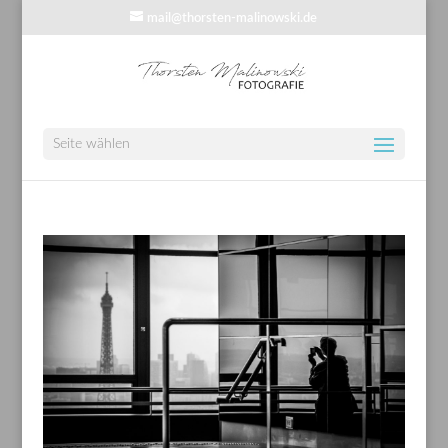
mail@thorsten-malinowski.de
Seite wählen