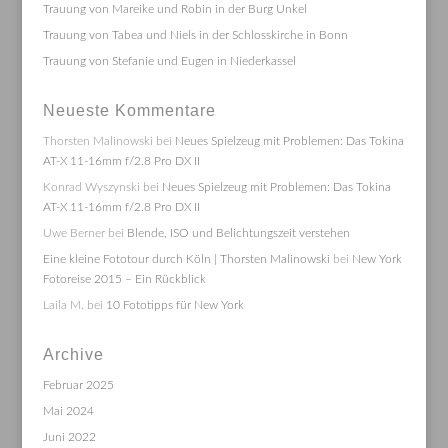
Trauung von Mareike und Robin in der Burg Unkel
Trauung von Tabea und Niels in der Schlosskirche in Bonn
Trauung von Stefanie und Eugen in Niederkassel
Neueste Kommentare
Thorsten Malinowski
bei
Neues Spielzeug mit Problemen: Das Tokina
AT-X 11-16mm f/2.8 Pro DX II
Konrad Wyszynski
bei
Neues Spielzeug mit Problemen: Das Tokina
AT-X 11-16mm f/2.8 Pro DX II
Uwe Berner
bei
Blende, ISO und Belichtungszeit verstehen
Eine kleine Fototour durch Köln | Thorsten Malinowski
bei
New York
Fotoreise 2015 – Ein Rückblick
Laila M.
bei
10 Fototipps für New York
Archive
Februar 2025
Mai 2024
Juni 2022