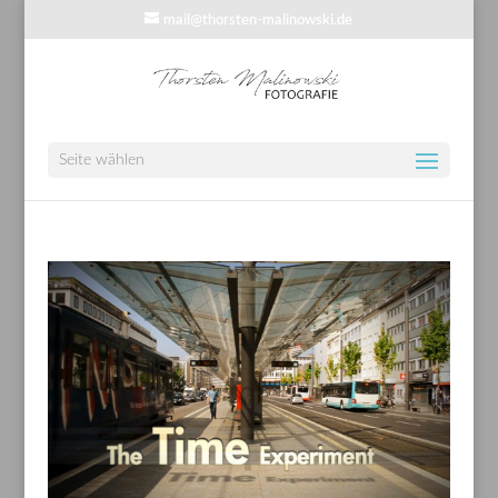
mail@thorsten-malinowski.de
Seite wählen