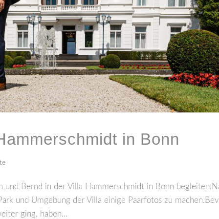
a Hammerschmidt in Bonn
te
rin und Bernd in der Villa Hammerschmidt in Bonn begleiten.
 Park und Umgebung der Villa einige Paarfotos zu machen.Bev
iter ging, haben...