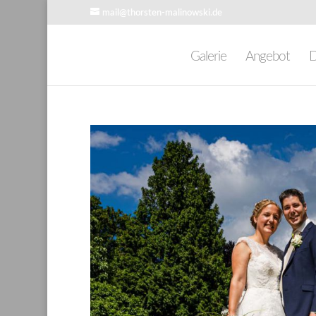
mail@thorsten-malinowski.de
Galerie
Angebot
D