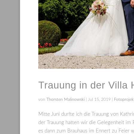
Trauung in der Vill
von
Thorsten Malinowski
|
Jul 15, 2019
|
Fotoprojek
Mitte Juni durfte ich die Trauung von Kath
der Trauung hatten wir die Gelegenheit im
es dann zum Brauhaus im Ennert zu Feier we