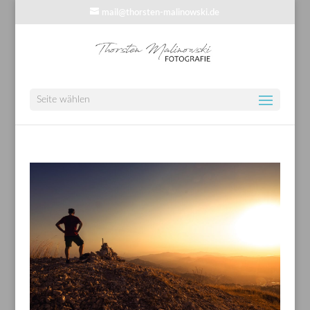
mail@thorsten-malinowski.de
Seite wählen