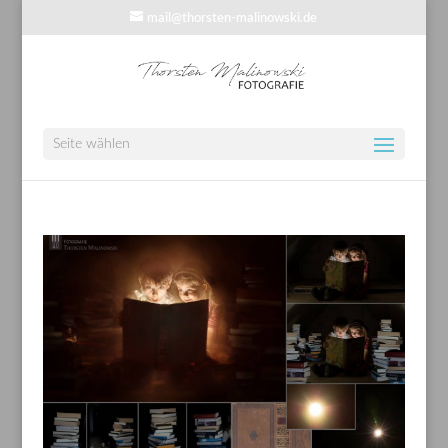
mail@thorsten-malinowski.de
Seite wählen