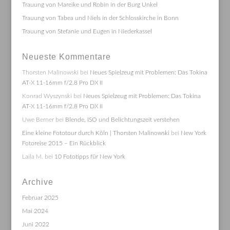
Trauung von Mareike und Robin in der Burg Unkel
Trauung von Tabea und Niels in der Schlosskirche in Bonn
Trauung von Stefanie und Eugen in Niederkassel
Neueste Kommentare
Thorsten Malinowski
bei
Neues Spielzeug mit Problemen: Das Tokina
AT-X 11-16mm f/2.8 Pro DX II
Konrad Wyszynski
bei
Neues Spielzeug mit Problemen: Das Tokina
AT-X 11-16mm f/2.8 Pro DX II
Uwe Berner
bei
Blende, ISO und Belichtungszeit verstehen
Eine kleine Fototour durch Köln | Thorsten Malinowski
bei
New York
Fotoreise 2015 – Ein Rückblick
Laila M.
bei
10 Fototipps für New York
Archive
Februar 2025
Mai 2024
Juni 2022