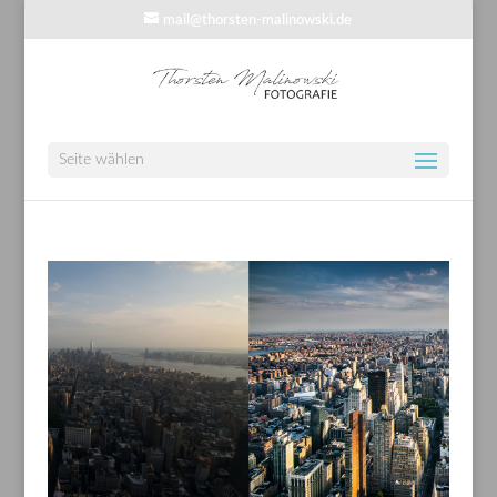
mail@thorsten-malinowski.de
Seite wählen