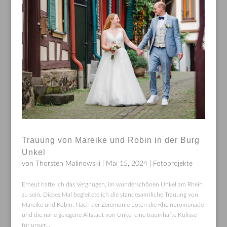
Trauung von Mareike und Robin in der Burg
Unkel
von
Thorsten Malinowski
|
Mai 15, 2024
|
Fotoprojekte
Erneut hatte ich das Vergnügen, im wunderschönen Unkel am Rhein
zu sein. Dieses Mal begleitete ich die standesamtliche Trauung von
Mareike und Robin. Nach der Zeremonie boten die Rheinpromenade
und die nahe gelegene Altstadt von Unkel eine traumhafte Kulisse
für unser...