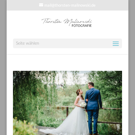
mail@thorsten-malinowski.de
Seite wählen