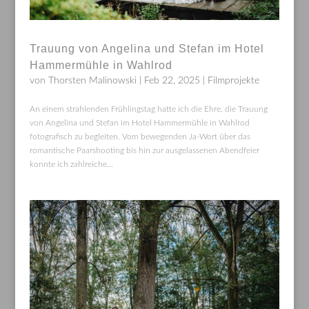
Trauung von Angelina und Stefan im Hotel
Hammermühle in Wahlrod
von
Thorsten Malinowski
|
Feb 22, 2025
|
Filmprojekte
An einem strahlenden Frühlingstag hatte ich die Ehre, die Trauung
von Angelina und Stefan im Hotel Hammermühle in Wahlrod
fotografisch zu begleiten. Vom bewegenden Ja-Wort über das
romantische Paarshooting bis hin zur ausgelassenen Abendfeier
konnte ich zahlreiche...