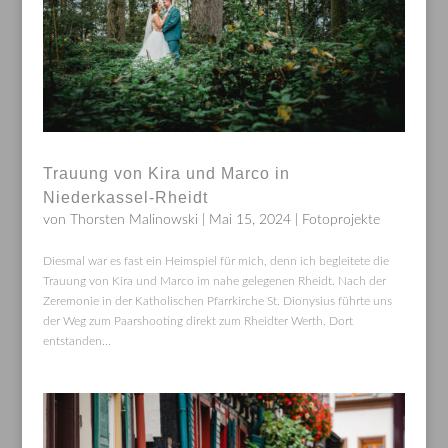
Trauung von Kira und Marco in
Niederkassel-Rheidt
von
Thorsten Malinowski
|
Mai 15, 2024
|
Fotoprojekte
Diesmal war es fast ein Heimspiel für mich, denn ich begleitete die
Trauung von Kira und Marco im nahe gelegenen Rheidt. Nach der
Zeremonie in der Katholischen Pfarrkirche St. Dionysius führte uns
der Weg zum Paarshooting direkt zum Rheidter Werth. Dort
entstanden...