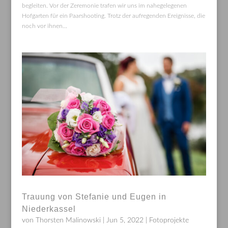
begleiten. Vor der Zeremonie trafen wir uns im nahegelegenen
Hofgarten für ein Paarshooting. Trotz der aufregenden Ereignisse, die
noch vor ihnen...
Trauung von Stefanie und Eugen in
Niederkassel
von
Thorsten Malinowski
|
Jun 5, 2022
|
Fotoprojekte