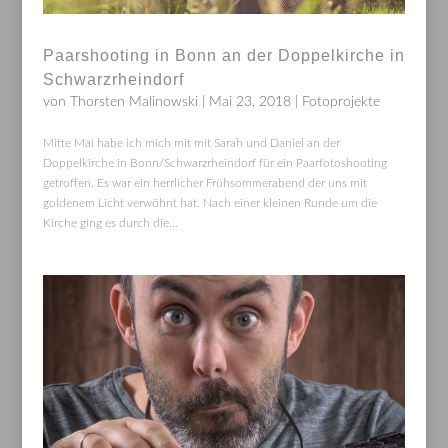
Paarshooting in Bonn an der Doppelkirche in
Schwarzrheindorf
von
Thorsten Malinowski
|
Mai 23, 2018
|
Fotoprojekte
Mitte Mai habe ich mich mit mit Sarah und Daniel an der
Doppelkirche in Bonn/Schwarzrheindorf für ein Paarfotoshooting
getroffen. Es war ein herrlicher Frühsommerabend der uns mit
goldenem Licht verwöhnt hat. Nach einer kleinen Runde um die
Kirche ging es durch die...