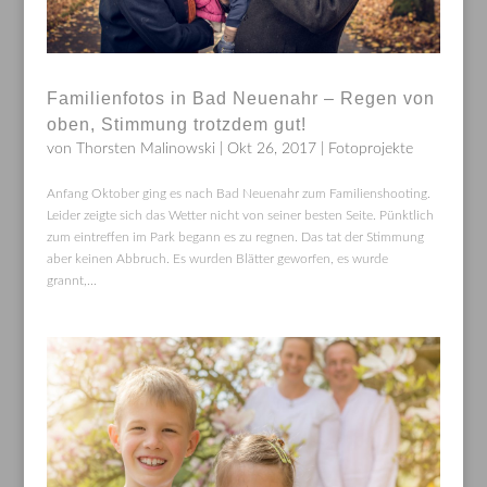
Familienfotos in Bad Neuenahr – Regen von
oben, Stimmung trotzdem gut!
von
Thorsten Malinowski
|
Okt 26, 2017
|
Fotoprojekte
Anfang Oktober ging es nach Bad Neuenahr zum Familienshooting.
Leider zeigte sich das Wetter nicht von seiner besten Seite. Pünktlich
zum eintreffen im Park begann es zu regnen. Das tat der Stimmung
aber keinen Abbruch. Es wurden Blätter geworfen, es wurde
grannt,...