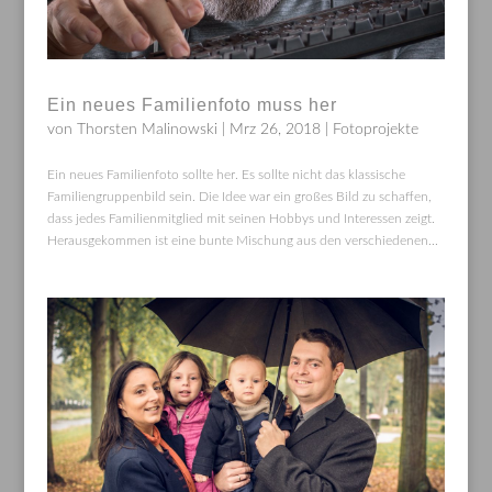
Ein neues Familienfoto muss her
von
Thorsten Malinowski
|
Mrz 26, 2018
|
Fotoprojekte
Ein neues Familienfoto sollte her. Es sollte nicht das klassische
Familiengruppenbild sein. Die Idee war ein großes Bild zu schaffen,
dass jedes Familienmitglied mit seinen Hobbys und Interessen zeigt.
Herausgekommen ist eine bunte Mischung aus den verschiedenen...