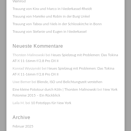
Wahlrod
Trauung von Kira und Marco in Niederkassel-Rheidt
Trauung von Mareike und Robin in der Burg Unkel
Trauung von Tabea und Niels in der Schlosskirche in Bonn
Trauung von Stefanie und Eugen in Niederkassel
Neueste Kommentare
Thorsten Malinowski
bei
Neues Spielzeug mit Problemen: Das Tokina
AT-X 11-16mm f/2.8 Pro DX II
Konrad Wyszynski
bei
Neues Spielzeug mit Problemen: Das Tokina
AT-X 11-16mm f/2.8 Pro DX II
Uwe Berner
bei
Blende, ISO und Belichtungszeit verstehen
Eine kleine Fototour durch Köln | Thorsten Malinowski
bei
New York
Fotoreise 2015 – Ein Rückblick
Laila M.
bei
10 Fototipps für New York
Archive
Februar 2025