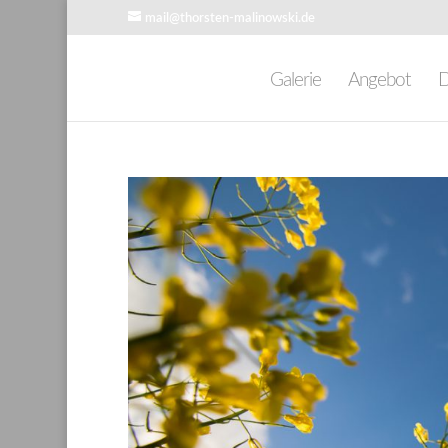
mail@thorsten-malinowski.de
Galerie
Angebot
D