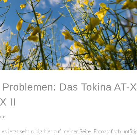
 Problemen: Das Tokina AT-X
X II
kte
 jetzt sehr ruhig hier auf meiner Seite. Fotografisch untäti