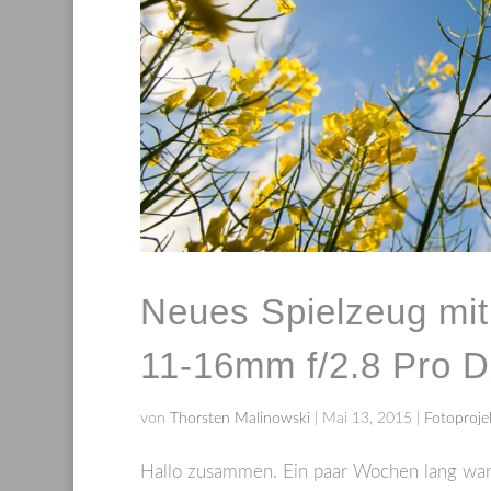
Neues Spielzeug mit
11-16mm f/2.8 Pro D
von
Thorsten Malinowski
|
Mai 13, 2015
|
Fotoproje
Hallo zusammen. Ein paar Wochen lang war es