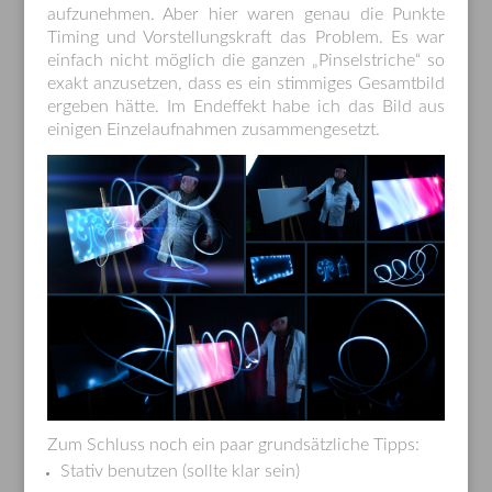
aufzunehmen. Aber hier waren genau die Punkte
Timing und Vorstellungskraft das Problem. Es war
einfach nicht möglich die ganzen „Pinselstriche“ so
exakt anzusetzen, dass es ein stimmiges Gesamtbild
ergeben hätte. Im Endeffekt habe ich das Bild aus
einigen Einzelaufnahmen zusammengesetzt.
Zum Schluss noch ein paar grundsätzliche Tipps:
Stativ benutzen (sollte klar sein)