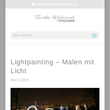
mail@thorsten-malinowski.de
Seite wählen
Lightpainting – Malen mit
Licht
Mrz 3, 2015