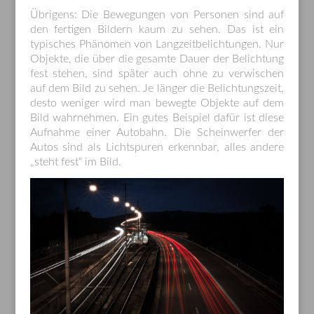
Übrigens: Die Bewegungen von Personen sind auf
den fertigen Bildern kaum zu sehen. Das ist ein
typisches Phänomen von Langzeitbelichtungen. Nur
Objekte, die über die gesamte Dauer der Belichtung
fest stehen, sind später auch ohne zu verwischen
auf dem Bild zu sehen. Je länger die Belichtungszeit,
desto weniger wird man bewegte Objekte auf dem
Bild wahrnehmen. Ein gutes Beispiel dafür ist diese
Aufnahme einer Autobahn. Die Scheinwerfer der
Autos sind als Lichtspuren erkennbar, alles andere
„steht fest“ im Bild.