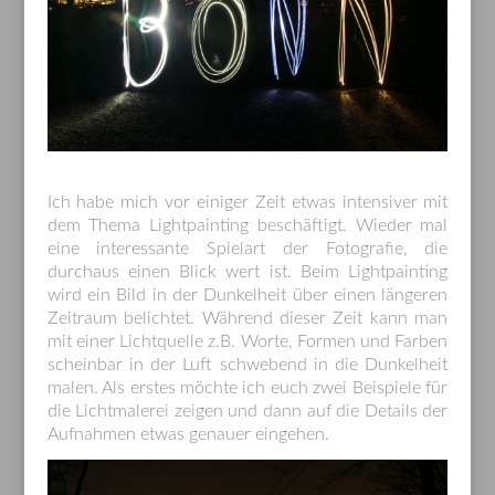
Ich habe mich vor einiger Zeit etwas intensiver mit
dem Thema Lightpainting beschäftigt. Wieder mal
eine interessante Spielart der Fotografie, die
durchaus einen Blick wert ist. Beim Lightpainting
wird ein Bild in der Dunkelheit über einen längeren
Zeitraum belichtet. Während dieser Zeit kann man
mit einer Lichtquelle z.B. Worte, Formen und Farben
scheinbar in der Luft schwebend in die Dunkelheit
malen. Als erstes möchte ich euch zwei Beispiele für
die Lichtmalerei zeigen und dann auf die Details der
Aufnahmen etwas genauer eingehen.