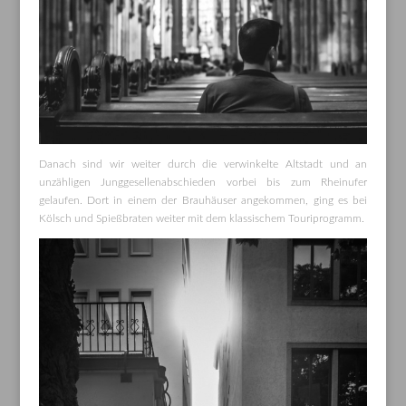
Danach sind wir weiter durch die verwinkelte Altstadt und an
unzähligen Junggesellenabschieden vorbei bis zum Rheinufer
gelaufen. Dort in einem der Brauhäuser angekommen, ging es bei
Kölsch und Spießbraten weiter mit dem klassischem Touriprogramm.