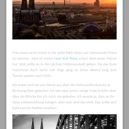
Man muss nicht immer in die weite Welt reisen um interessante Fotos
zu machen. Jetzt ist meine
New York Reise
schon über einen Monat
her. Jetzt sollte es in die nächste Millionenstadt gehen. Da das Gute
manchmal doch recht nah liegt, ging es einen Abend lang zum
Tourist spielen nach Köln.
Als erstes sind wir von Deutz aus über die Hohenzollernbrücke in
Richtung Dom gelaufen. Ich war zwar schon einige Male in Köln aber
über die Brücke bin ich noch nie gelaufen. Ich wusste ja, dass an ihr
diese Liebesschlösser hängen, aber man sind das viele. Das sollte sich
bald mal ein Statiker ansehen.