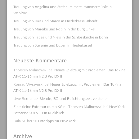
Trauung von Angelina und Stefan im Hotel Hammermühle in
Wahlrod
Trauung von Kira und Marco in Niederkassel-Rheidt
Trauung von Mareike und Robin in der Burg Unkel
Trauung von Tabea und Niels in der Schlosskirche in Bonn
Trauung von Stefanie und Eugen in Niederkassel
Neueste Kommentare
Thorsten Malinowski
bei
Neues Spielzeug mit Problemen: Das Tokina
AT-X 11-16mm f/2.8 Pro DX II
Konrad Wyszynski
bei
Neues Spielzeug mit Problemen: Das Tokina
AT-X 11-16mm f/2.8 Pro DX II
Uwe Berner
bei
Blende, ISO und Belichtungszeit verstehen
Eine kleine Fototour durch Köln | Thorsten Malinowski
bei
New York
Fotoreise 2015 – Ein Rückblick
Laila M.
bei
10 Fototipps für New York
Archive