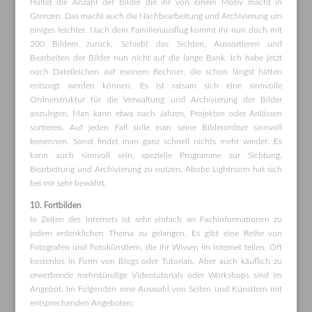
Haltet die Anzahl der Bilder die ihr von einem Motiv macht in
Grenzen. Das macht auch die Nachbearbeitung und Archivierung um
einiges leichter. Nach dem Familienausflug kommt ihr nun doch mit
200 Bildern zurück. Schiebt das Sichten, Aussortieren und
Bearbeiten der Bilder nun nicht auf die lange Bank. Ich habe jetzt
noch Dateileichen auf meinem Rechner, die schon längst hätten
entsorgt werden können. Es ist ratsam sich eine sinnvolle
Ordnerstruktur für die Verwaltung und Archivierung der Bilder
anzulegen. Man kann etwa nach Jahren, Projekten oder Anlässen
sortieren. Auf jeden Fall solle man seine Bilderordner sinnvoll
benennen. Sonst findet man ganz schnell nichts mehr wieder. Es
kann auch sinnvoll sein, spezielle Programme zur Sichtung,
Bearbeitung und Archivierung zu nutzen. Abobe Lightroom hat sich
bei mir sehr bewährt.
10. Fortbilden
In Zeiten des Internets ist sehr einfach an Fachinformationen zu
jedem erdenklichen Thema zu gelangen. Es gibt eine Reihe von
Fotografen und Fotokünstlern, die ihr Wissen im Internet teilen. Oft
kostenlos in Form von Blogs oder Tutorials. Aber auch käuflich zu
erwerbende mehrstündige Videotutorials oder Workshops sind im
Angebot. Im Folgenden eine Auswahl von Seiten und Künstlern mit
entsprechenden Angeboten: