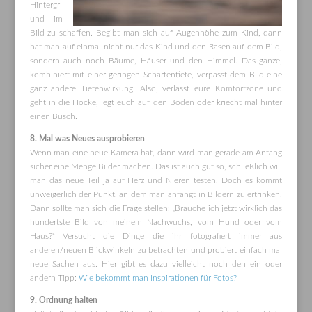
Hintergr
und im
Bild zu schaffen. Begibt man sich auf Augenhöhe zum Kind, dann
hat man auf einmal nicht nur das Kind und den Rasen auf dem Bild,
sondern auch noch Bäume, Häuser und den Himmel. Das ganze,
kombiniert mit einer geringen Schärfentiefe, verpasst dem Bild eine
ganz andere Tiefenwirkung. Also, verlasst eure Komfortzone und
geht in die Hocke, legt euch auf den Boden oder kriecht mal hinter
einen Busch.
8. Mal was Neues ausprobieren
Wenn man eine neue Kamera hat, dann wird man gerade am Anfang
sicher eine Menge Bilder machen. Das ist auch gut so, schließlich will
man das neue Teil ja auf Herz und Nieren testen. Doch es kommt
unweigerlich der Punkt, an dem man anfängt in Bildern zu ertrinken.
Dann sollte man sich die Frage stellen: „Brauche ich jetzt wirklich das
hundertste Bild von meinem Nachwuchs, vom Hund oder vom
Haus?“ Versucht die Dinge die ihr fotografiert immer aus
anderen/neuen Blickwinkeln zu betrachten und probiert einfach mal
neue Sachen aus. Hier gibt es dazu vielleicht noch den ein oder
andern Tipp:
Wie bekommt man Inspirationen für Fotos?
9. Ordnung halten