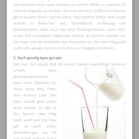
Man braucht keine teure Kamera um schöne Bilder zu machen. Es
wäre ein Irrglaube zu denken, das man mit einer 2.000 Euro Kamera
gleich bessere Bilder machen kann. Top-Modelle bieten zwar einige
Vorteile in Bereichen wie, Schnelligkeit, Auflösung und
Bedienkomfort. Aber auch mit einer Einsteigerkamera, kann nach
kurzer Zeit vorzeigbare Ergebnisse erzielen. Es kommt vielmehr auf
das Auge und die Kreativität des Fotografen an. Ein paar Megapixel
mehr oder weniger sind da nicht der ausschlaggebende Faktor.
5. Auch günstig kann gut sein
Hat man sich einige Zeit mit seiner Kamera beschäftigt,
kommen
schnell neue
Ausrüstungswünsche
dazu. Neue Objektive, ein
Stativ, einen Blitz, Filter,
eine endlose Liste. Das
kann schnell ganz schön
teuer werden. Es gibt ja
den Spruch: „Wer billig
kauft, kauft zwei mal.“ Klar
gab es auch schon
Anschaffungen, wo ich
mir später gedacht habe: