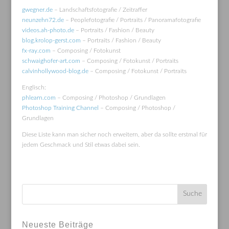
gwegner.de
– Landschaftsfotografie / Zeitraffer
neunzehn72.de
– Peoplefotografie / Portraits / Panoramafotografie
videos.ah-photo.de
– Portraits / Fashion / Beauty
blog.krolop-gerst.com
– Portraits / Fashion / Beauty
fx-ray.com
– Composing / Fotokunst
schwaighofer-art.com
– Composing / Fotokunst / Portraits
calvinhollywood-blog.de
– Composing / Fotokunst / Portraits
Englisch:
phlearn.com
– Composing / Photoshop / Grundlagen
Photoshop Training Channel
– Composing / Photoshop /
Grundlagen
Diese Liste kann man sicher noch erweitern, aber da sollte erstmal für
jedem Geschmack und Stil etwas dabei sein.
Neueste Beiträge