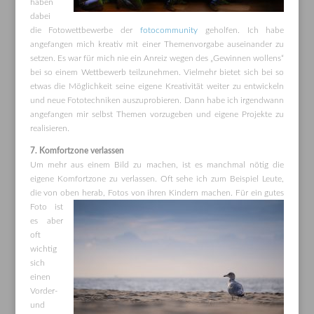
haben
dabei
die Fotowettbewerbe der
fotocommunity
geholfen. Ich habe
angefangen mich kreativ mit einer Themenvorgabe auseinander zu
setzen. Es war für mich nie ein Anreiz wegen des „Gewinnen wollens“
bei so einem Wettbewerb teilzunehmen. Vielmehr bietet sich bei so
etwas die Möglichkeit seine eigene Kreativität weiter zu entwickeln
und neue Fototechniken auszuprobieren. Dann habe ich irgendwann
angefangen mir selbst Themen vorzugeben und eigene Projekte zu
realisieren.
7. Komfortzone verlassen
Um mehr aus einem Bild zu machen, ist es manchmal nötig die
eigene Komfortzone zu verlassen. Oft sehe ich zum Beispiel Leute,
die von oben herab, Fotos
von ihren Kindern machen. Für ein gutes
Foto ist
es aber
oft
wichtig
sich
einen
Vorder-
und