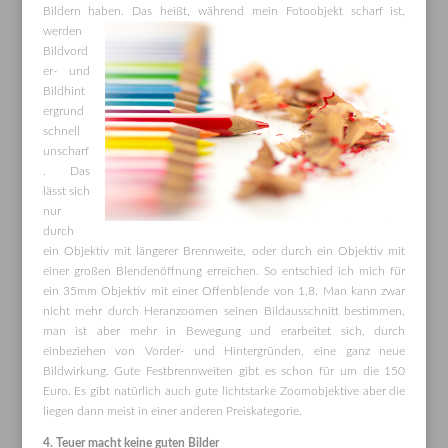
Bildern haben. Das heißt, während mein Fotoobjekt scharf ist,
werden
Bildvord
er- und
Bildhint
ergrund
schnell
unscharf
. Das
lässt sich
nur
durch
ein Objektiv mit längerer Brennweite, oder durch ein Objektiv mit
einer großen Blendenöffnung erreichen. So entschied ich mich für
ein 35mm Objektiv mit einer Offenblende von 1,8. Man kann zwar
nicht mehr durch Heranzoomen seinen Bildausschnitt bestimmen,
man ist aber mehr in Bewegung und erarbeitet sich, durch
einbeziehen von Vorder- und Hintergründen, eine ganz neue
Bildwirkung. Gute Festbrennweiten gibt es schon für um die 150
Euro. Es gibt natürlich auch gute lichtstarke Zoomobjektive aber die
liegen dann meist in einer anderen Preiskategorie.
4
. Teuer macht keine guten Bilder